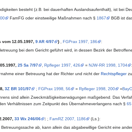
ndigkeiten besteht (z.B. bei dauerhaften Auslandsaufenthalt), ist bei 
00
FamFG oder einstweilige Maßnahmen nach §
1867
BGB ist das
 vom 12.05.1997,
9 AR 4/97
}
,
FGPrax 1997, 186
:
Betreuung bei dem Gericht geführt wird, in dessen Bezirk der Betroffe
.05.1997,
25 Sa 7/97
,
Rpfleger 1997, 426
=
NJW-RR 1998, 1704
rnahme einer Betreuung hat der Richter und nicht der
Rechtspfleger
zu
98,
3Z BR 101/97
;
FGPrax 1998, 56
=
Rpfleger 1998, 200
=
BayO
ahrens sind allein Zweckmäßigkeitserwägungen maßgebend. Das Verfah
den Verhältnissen zum Zeitpunkt des Übernahmeverlangens nach §
65
2.2007,
33 Wx 246/06
:
;
FamRZ 2007, 1186
(Ls.):
 Betreuungssache ab, kann allein das abgabewillige Gericht eine and