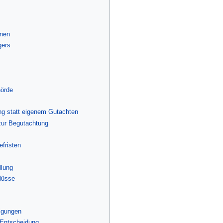
enen
gers
hörde
ng statt eigenem Gutachten
zur Begutachtung
efristen
llung
lüsse
igungen
 Entscheidung