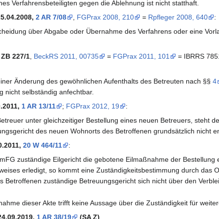
nes Verfahrensbeteiligten gegen die Ablehnung ist nicht statthaft.
5.04.2008,
2 AR 7/08
,
FGPrax 2008, 210
=
Rpfleger 2008, 640
:
ntscheidung über Abgabe oder Übernahme des Verfahrens oder eine Vorl
 ZB 227/1
,
BeckRS 2011, 00735
=
FGPrax 2011, 101
= IBRRS 785
iner Änderung des gewöhnlichen Aufenthalts des Betreuten nach §§
4
 nicht selbständig anfechtbar.
.2011,
1 AR 13/11
;
FGPrax 2012, 19
:
etreuer unter gleichzeitiger Bestellung eines neuen Betreuers, steht 
ngsgericht des neuen Wohnorts des Betroffenen grundsätzlich nicht e
0.2011,
20 W 464/11
:
mFG zuständige Eilgericht die gebotene Eilmaßnahme der Bestellung ein
ises erledigt, so kommt eine Zuständigkeitsbestimmung durch das Ober
 Betroffenen zuständige Betreuungsgericht sich nicht über den Verblei
nahme dieser Akte trifft keine Aussage über die Zuständigkeit für we
4.09.2019,
1 AR 38/19
(SA Z)