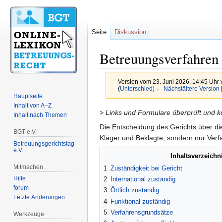
Seite
Diskussion
Betreuungsverfahren
Version vom 23. Juni 2026, 14:45 Uhr
(
Unterschied
)
← Nächstältere Version
Hauptseite
Inhalt von A–Z
Zur
Zur
>
Links und Formulare überprüft und korr
Inhalt nach Themen
Navigation
Suche
Die Entscheidung des Gerichts über d
BGT e.V.
springen
springen
Kläger und Beklagte, sondern nur Verfa
Betreuungsgerichtstag
e.V.
Inhaltsverzeichn
Mitmachen
1
Zuständigkeit bei Gericht
Hilfe
2
International zuständig
forum
3
Örtlich zuständig
Letzte Änderungen
4
Funktional zuständig
5
Verfahrensgrundsätze
Werkzeuge