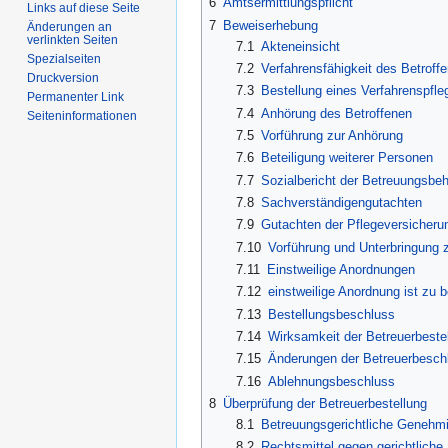
6
Amtsermittlungspflicht
Links auf diese Seite
7
Beweiserhebung
Änderungen an
verlinkten Seiten
7.1
Akteneinsicht
Spezialseiten
7.2
Verfahrensfähigkeit des Betroff
Druckversion
7.3
Bestellung eines Verfahrenspfle
Permanenter Link
7.4
Anhörung des Betroffenen
Seiten­informationen
7.5
Vorführung zur Anhörung
7.6
Beteiligung weiterer Personen
7.7
Sozialbericht der Betreuungsbe
7.8
Sachverständigengutachten
7.9
Gutachten der Pflegeversicheru
7.10
Vorführung und Unterbringung 
7.11
Einstweilige Anordnungen
7.12
einstweilige Anordnung ist zu b
7.13
Bestellungsbeschluss
7.14
Wirksamkeit der Betreuerbeste
7.15
Änderungen der Betreuerbesch
7.16
Ablehnungsbeschluss
8
Überprüfung der Betreuerbestellung
8.1
Betreuungsgerichtliche Genehm
8.2
Rechtsmittel gegen gerichtliche