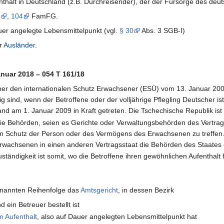
halt in Deutschland (z.B. Durchreisender), der der Fürsorge des deut
9
,
104
FamFG.
uer angelegte Lebensmittelpunkt (vgl.
§ 30
Abs. 3 SGB-I)
er
Ausländer
.
nuar 2018 – 054 T 161/18
er den internationalen Schutz Erwachsener (ESÜ) vom 13. Januar 200
g sind, wenn der Betroffene oder der volljährige Pflegling Deutscher is
d am 1. Januar 2009 in Kraft getreten. Die Tschechische Republik ist 
ie Behörden, seien es Gerichte oder Verwaltungsbehörden des Vertrag
 Schutz der Person oder des Vermögens des Erwachsenen zu treffen.
rwachsenen in einen anderen Vertragsstaat die Behörden des Staates 
ständigkeit ist somit, wo die Betroffene ihren gewöhnlichen Aufenthalt 
nannten Reihenfolge das
Amtsgericht
, in dessen Bezirk
 ein Betreuer bestellt ist
 Aufenthalt
, also auf Dauer angelegten Lebensmittelpunkt hat