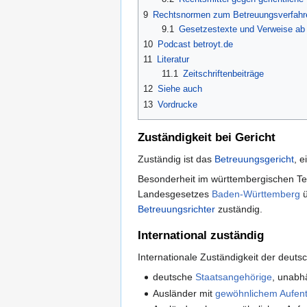
9
Rechtsnormen zum Betreuungsverfah
9.1
Gesetzestexte und Verweise ab
10
Podcast betroyt.de
11
Literatur
11.1
Zeitschriftenbeiträge
12
Siehe auch
13
Vordrucke
Zuständigkeit bei Gericht
Zuständig ist das
Betreuungsgericht
, 
Besonderheit im württembergischen Te
Landesgesetzes
Baden-Württemberg
ü
Betreuungsrichter
zuständig.
International zuständig
Internationale Zuständigkeit der deutsc
deutsche
Staatsangehörige
, unabh
Ausländer mit
gewöhnlichem Aufent