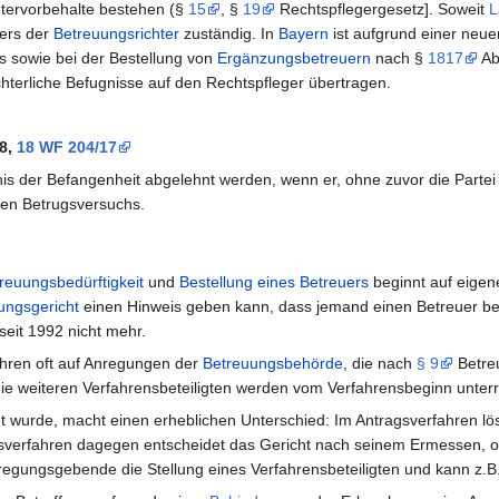
htervorbehalte bestehen (§
15
, §
19
Rechtspflegergesetz]. Soweit
L
ers der
Betreuungsrichter
zuständig. In
Bayern
ist aufgrund einer neu
s sowie bei der Bestellung von
Ergänzungsbetreuern
nach §
1817
Ab
ichterliche Befugnisse auf den Rechtspfleger übertragen.
18,
18 WF 204/17
s der Befangenheit abgelehnt werden, wenn er, ohne zuvor die Partei 
hen Betrugsversuchs.
reuungsbedürftigkeit
und
Bestellung eines Betreuers
beginnt auf eigen
ungsgericht
einen Hinweis geben kann, dass jemand einen Betreuer ben
 seit 1992 nicht mehr.
ahren oft auf Anregungen der
Betreuungsbehörde
, die nach
§ 9
Betre
die weiteren Verfahrensbeteiligten werden vom Verfahrensbeginn unterr
et wurde, macht einen erheblichen Unterschied: Im Antragsverfahren lö
sverfahren dagegen entscheidet das Gericht nach seinem Ermessen, ob 
nregungsgebende die Stellung eines Verfahrensbeteiligten und kann z.