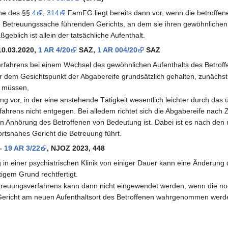
nne des §§
4
,
314
FamFG liegt bereits dann vor, wenn die betroffen
ie Betreuungssache führenden Gerichts, an dem sie ihren gewöhnlichen 
geblich ist allein der tatsächliche Aufenthalt.
0.03.2020,
1 AR 4/20
SAZ,
1 AR 004/20
SAZ
rfahrens bei einem Wechsel des gewöhnlichen Aufenthalts des Betroff
r dem Gesichtspunkt der Abgabereife grundsätzlich gehalten, zunächst 
n müssen,
ung vor, in der eine anstehende Tätigkeit wesentlich leichter durch d
ahrens nicht entgegen. Bei alledem richtet sich die Abgabereife nach
en Anhörung des Betroffenen von Bedeutung ist. Dabei ist es nach de
rtsnahes Gericht die Betreuung führt.
 –
19 AR 3/22
, NJOZ 2023, 448
in einer psychiatrischen Klinik von einiger Dauer kann eine Änderung 
igem Grund rechtfertigt.
treuungsverfahrens kann dann nicht eingewendet werden, wenn die no
 Gericht am neuen Aufenthaltsort des Betroffenen wahrgenommen werd